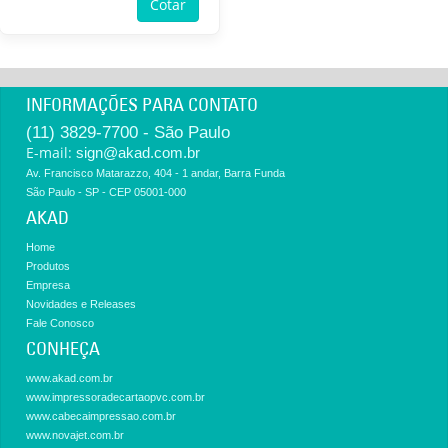
Cotar
INFORMAÇÕES PARA CONTATO
(11) 3829-7700 - São Paulo
E-mail:
sign@akad.com.br
Av. Francisco Matarazzo, 404 - 1 andar, Barra Funda
São Paulo - SP - CEP 05001-000
AKAD
Home
Produtos
Empresa
Novidades e Releases
Fale Conosco
CONHEÇA
www.akad.com.br
www.impressoradecartaopvc.com.br
www.cabecaimpressao.com.br
www.novajet.com.br