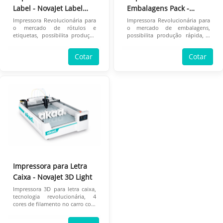
Label - NovaJet Label
Embalagens Pack -
Light
NovaJet Pack Light
Impressora Revolucionária para
Impressora Revolucionária para
o mercado de rótulos e
o mercado de embalagens,
etiquetas, possibilita produção
possibilita produção rápida, e
rápida, e redução do
redução do desperdício de
desperdício de investimento.
investimento.
Cotar
Cotar
Impressora para Letra
Caixa - NovaJet 3D Light
Impressora 3D para letra caixa,
tecnologia revolucionária, 4
cores de filamento no carro com
troca e purga automática.