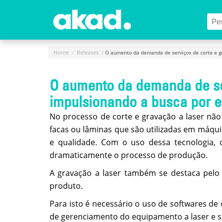
Menu Principal
Home
A
Home
Releases
O aumento da demanda de serviços de corte e gr
Empresa
O aumento da demanda de ser
Produtos
impulsionando a busca por e
Novidades
e
No processo de corte e gravação a laser nã
Releases
facas ou lâminas que são utilizadas em máquin
e qualidade. Com o uso dessa tecnologia, 
Login
dramaticamente o processo de produção.
Cadastro
A gravação a laser também se destaca pelo
Fale
produto.
Conosco
Para isto é necessário o uso de softwares de
de gerenciamento do equipamento a laser e são