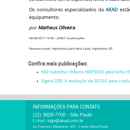
Os consultores especializados da
AKAD
estão
equipamento.
por
Matheus Oliveira
04/08/2017 16:04
-
24447
visualizações
Palavras-chave:
Impressora para letra caixa, impressora 3D
Confira mais publicações:
HID substitui ribbons HDP5000 pela linha 
Sigma DSE: A evolução da SD260 para crachá
INFORMAÇÕES PARA CONTATO
(11) 3829-7700 - São Paulo
E-mail:
sign@akad.com.br
Av. Francisco Matarazzo, 404 - 1 andar, Barra Funda