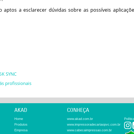
 aptos a esclarecer dúvidas sobre as possíveis aplicações
H5K SYNC
s profissionais
AKAD
CONHEÇA
Home
www.akad.com.br
Políti
Produtos
www.impressoradecartaopvc.com.br
Empresa
www.cabecaimpressao.com.br