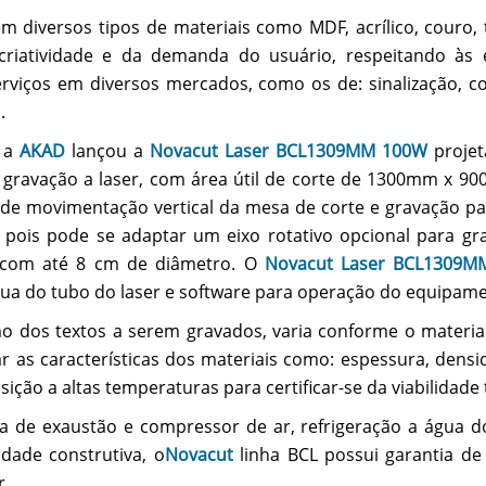
m diversos tipos de materiais como MDF, acrílico, couro,
criatividade e da demanda do usuário, respeitando às 
viços em diversos mercados, como os de: sinalização, comun
.
, a
AKAD
lançou a
Novacut Laser BCL1309MM 100W
projet
gravação a laser, com área útil de corte de 1300mm x 90
ma de movimentação vertical da mesa de corte e gravação
pois pode se adaptar um eixo rotativo opcional para gra
s com até 8 cm de diâmetro. O
Novacut Laser BCL1309M
gua do tubo do laser e software para operação do equipam
 dos textos a serem gravados, varia conforme o material 
r as características dos materiais como: espessura, densid
sição a altas temperaturas para certificar-se da viabilidade 
a de exaustão e compressor de ar, refrigeração a água d
dade construtiva, o
Novacut
linha BCL possui garantia d
r.